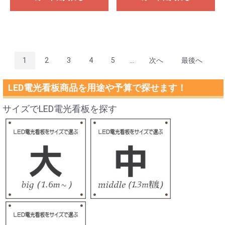
1
2
3
4
5
...
次へ
最後へ
LED電光看板商品を用途や予算で探せます！
サイズでLED電光看板を探す