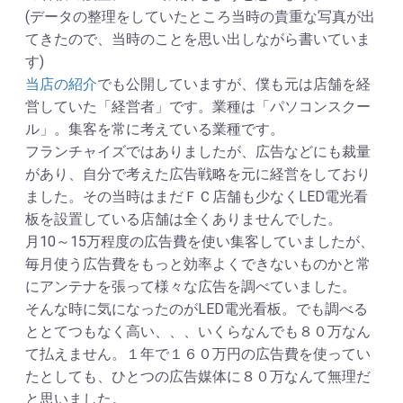
(データの整理をしていたところ当時の貴重な写真が出
てきたので、当時のことを思い出しながら書いていま
す)
当店の紹介
でも公開していますが、僕も元は店舗を経
営していた「経営者」です。業種は「パソコンスクー
ル」。集客を常に考えている業種です。
フランチャイズではありましたが、広告などにも裁量
があり、自分で考えた広告戦略を元に経営をしており
ました。その当時はまだＦＣ店舗も少なくLED電光看
板を設置している店舗は全くありませんでした。
月10～15万程度の広告費を使い集客していましたが、
毎月使う広告費をもっと効率よくできないものかと常
にアンテナを張って様々な広告を調べていました。
そんな時に気になったのがLED電光看板。でも調べる
ととてつもなく高い、、、いくらなんでも８０万なん
て払えません。１年で１６０万円の広告費を使ってい
たとしても、ひとつの広告媒体に８０万なんて無理だ
と思いました。