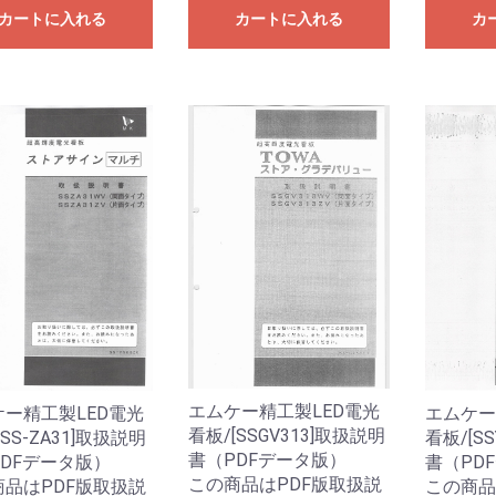
カートに入れる
カートに入れる
カ
エムケー精工製LED電光
ー精工製LED電光
エムケー
看板/[SSGV313]取扱説明
[SS-ZA31]取扱説明
看板/[S
書（PDFデータ版）
DFデータ版）
書（PD
この商品はPDF版取扱説
商品はPDF版取扱説
この商品