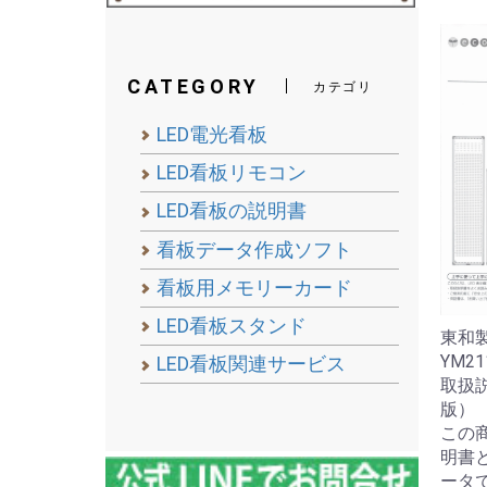
CATEGORY
カテゴリ
LED電光看板
LED看板リモコン
LED看板の説明書
看板データ作成ソフト
看板用メモリーカード
LED看板スタンド
東和製
YM211
LED看板関連サービス
取扱
版）
この
明書
ータ