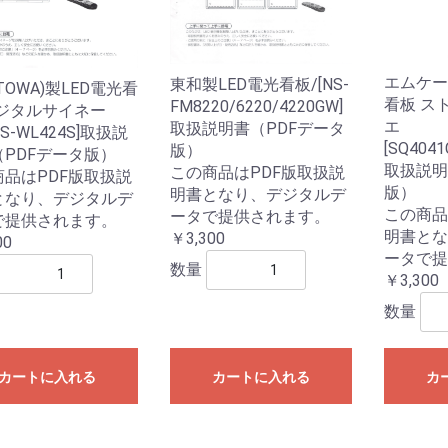
エムケー
東和製LED電光看板/[NS-
TOWA)製LED電光看
看板 ス
FM8220/6220/4220GW]
デジタルサイネー
エ
取扱説明書（PDFデータ
DS-WL424S]取扱説
[SQ4041
版）
PDFデータ版）
取扱説明
この商品はPDF版取扱説
商品はPDF版取扱説
版）
明書となり、デジタルデ
となり、デジタルデ
この商品
ータで提供されます。
で提供されます。
明書とな
￥3,300
00
ータで提
数量
￥3,300
数量
カートに入れる
カートに入れる
カ