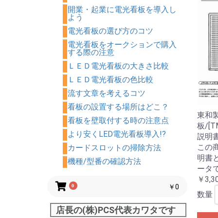
開業・起業に電光看板を導入し
よう
電光看板の選び方のコツ
電光看板をオークションで購入
する際の注意
ＬＥＤ電光看板の大きさ比較
ＬＥＤ電光看板の色比較
流す文章を考えるコツ
看板の設置する場所はどこ？
東和製
看板を壁取付する時の注意点
板/[T
より安くLED電光看板導入!?
説明
この
カードスロットの掃除方法
明書
機種/型番の確認方法
ータ
￥3,3
0
￥0
数量
店長の(株)PCS代表カワタです