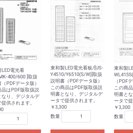
東和製LED電光看板/[US-
東和製LE
LED電光看
Y4510/Y6510(S/W)]取扱
WL415
MK-400/600 ]取扱
説明書（PDFデータ版）
（PDF
書（PDFデータ版）
この商品はPDF版取扱説
この商品
商品はPDF版取扱説
明書となり、デジタルデ
明書とな
となり、デジタルデ
ータで提供されます。
ータで提
で提供されます。
￥3,300
￥3,300
00
数量
数量