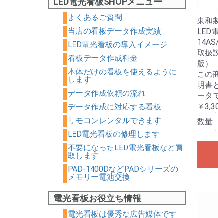
LED電光看板SHOPメニュー
よくあるご質問
東和
当店の看板データ作成実績
LED電
14AS
LED電光看板の導入イメージ
取扱
看板データ作成料金
版）
本体だけの看板を使えるように
この
します
明書
データ作成依頼の流れ
ータ
￥3,3
データ作成に対応する看板
リモコンレンタルできます
数量
LED電光看板の修理します
不要になったLED電光看板など買
取します
PAD-1400DなどPADシリーズの
メモリー電池交換
電光看板お役立ち情報
電光看板は優秀な広告媒体です