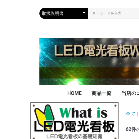
HOME
商品一覧
当店の
当店の
看板の
データ
データ
不要に
LED
PAD
FAX
全て
|
実績
を買取
ー電池
62件