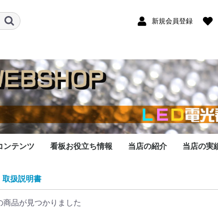
新規会員登録
コンテンツ
看板お役立ち情報
当店の紹介
当店の実
看板データ作成
データ作成料金
作成依頼の流れ
作成対応機種
なったLED看板
看板の修理します
シリーズのメモリ
での依頼承ります
LED看板は優秀な広告
LED看板の基礎知識
開業・起業にLED看板
LED看板をオークショ
LED看板の選び方のコ
LED看板の大きさ比較
LEDの色の比較
看板の１文字の大き
看板の表示文字数と
LED看板の設置する場
看板を壁に取付する注
LED看板で表示する内
取扱説明書
します
交換
媒体です
を導入しよう
ンで購入する際の注意
ツ
さ？
は？
所はどこがいい？
意点
容を考えるコツ
の商品が見つかりました