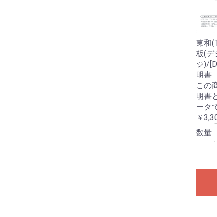
東和(
板(
ジ)/[
明書（
この
明書
ータ
￥3,3
数量