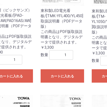
製（ビックサンズ）
東和製LED電光看
東和製L
光看板/[PAD-
板/[TMK-YFL400/YL450]
板/[TM-
/AW,PAD16AS/AW]
取扱説明書（PDFデータ
YL1050
説明書（PDFデータ
版）
]取扱説
この商品はPDF版取扱説
版）
商品はPDF版取扱説
明書となり、デジタルデ
この商品
となり、デジタルデ
ータで提供されます。
明書とな
で提供されます。
￥3,300
ータで提
00
￥3,300
数量
数量
カートに入れる
カートに入れる
カ