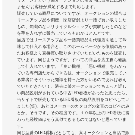
ません!お客様が満足するまで対応します。
販売している商品についてですが、オークションの場合は
リースアップ品や倒産、閉店店舗より一括で買い取りした
もの、知識のないリサイクルショップが買取したものなど
を手を入れずに販売しているものがほとんどです。
当店ではリースアップ品や一括買取品を代理店を通して吟
味して仕入れる場合と、このホームページから依頼のあっ
たお客様より直接買い取りさせていただいたものを販売し
ています。同じようですが、すべての商品を店主自ら確認
して仕入れています。「良い機種」「悪い機種」をわかっ
ている専門店だからできる技、オークションで販売してい
る業者にそういった知識を持った方がいるのであれば教え
ていただきたい！。過去に某オークションでちょっと詳し
い商品説明がされている中古LED看板があったと思ったら、
当サイトで販売しているLED看板の商品説明をコピペしてい
ました(笑)。あとはメーカーのカタログの文言のコピペのみ
とか。そうです、その程度です。１０年以上のLED看板に携
わった経験値はそう真似できるものではないと思っていま
す。
同じ型番のLED看板だとしても、某オークションと当店で販