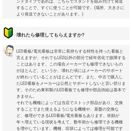
ンドタイプであれば、こちらでスタンドを組み付けて発送
することで、すぐに使うことが可能です。(場所、大きさに
より発送できないことがあります。)
壊れたら修理してもらえますか?
LED看板/電光看板は非常に長持ちする特性を持った看板と
言えますが、それでもLED以外の部分で経年劣化で故障する
ことはあります。この場合メーカーでも修理できないもの
がほとんど、というか、壊れた頃にはメーカーのサポート
が終わっていることがほとんどです。また、中古で購入し
たLED看板をメーカーは公然とサポートしないと言い切りま
す。そのため東和製のLED看板でも修理や部品供給は基本で
きません。
それでも機種によっては当店でストック部品があり、交換
することでまた使えるようになる機種や、基盤の交換な
ど、修理ができるLED看板/電光看板もあります。依頼が
年々増えている現状を考えて、数年前から修理できる機種
を増やしています。機種、症状によっては修理が可能です