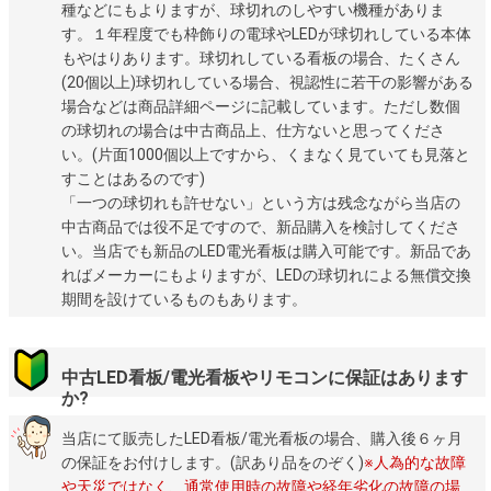
種などにもよりますが、球切れのしやすい機種がありま
す。１年程度でも枠飾りの電球やLEDが球切れしている本体
もやはりあります。球切れしている看板の場合、たくさん
(20個以上)球切れしている場合、視認性に若干の影響がある
場合などは商品詳細ページに記載しています。ただし数個
の球切れの場合は中古商品上、仕方ないと思ってくださ
い。(片面1000個以上ですから、くまなく見ていても見落と
すことはあるのです)
「一つの球切れも許せない」という方は残念ながら当店の
中古商品では役不足ですので、新品購入を検討してくださ
い。当店でも新品のLED電光看板は購入可能です。新品であ
ればメーカーにもよりますが、LEDの球切れによる無償交換
期間を設けているものもあります。
中古LED看板/電光看板やリモコンに保証はあります
か?
当店にて販売したLED看板/電光看板の場合、購入後６ヶ月
の保証をお付けします。(訳あり品をのぞく)
※人為的な故障
や天災ではなく、通常使用時の故障や経年劣化の故障の場