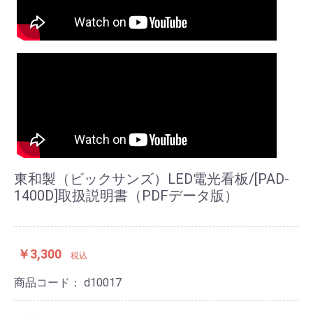
東和製（ビックサンズ）LED電光看板/[PAD-
1400D]取扱説明書（PDFデータ版）
￥3,300
税込
商品コード：
d10017