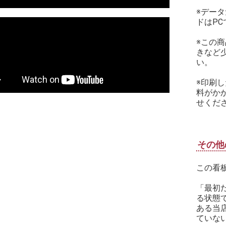
※デー
ドはP
※この
きなど
い。
※印刷
料がか
せくださ
その他
この看
「最初
る状態
ある当
ていな