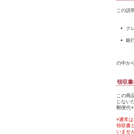
この説
ク
銀
の中か
領収書
この商
じない
郵便代+
※通常
領収書
いませ