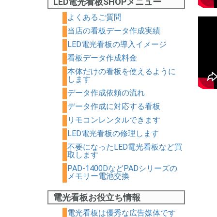
LED電光看板SHOPメニュー
よくあるご質問
当店の看板データ作成実績
LED電光看板の導入イメージ
看板データ作成料金
本体だけの看板を使えるように
します
データ作成依頼の流れ
データ作成に対応する看板
リモコンレンタルできます
LED電光看板の修理します
不要になったLED電光看板など買
取します
PAD-1400DなどPADシリーズの
メモリー電池交換
電光看板お役立ち情報
電光看板は優秀な広告媒体です