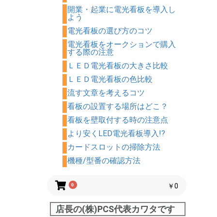
開業・起業に電光看板を導入し
よう
電光看板の選び方のコツ
電光看板をオークションで購入
する際の注意
ＬＥＤ電光看板の大きさ比較
ＬＥＤ電光看板の色比較
流す文章を考えるコツ
看板の設置する場所はどこ？
看板を壁取付する時の注意点
より安くLED電光看板導入!?
カードスロットの掃除方法
機種/型番の確認方法
0
￥0
店長の(株)PCS代表カワタです