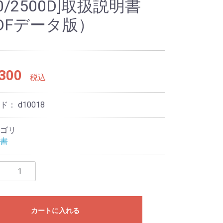
00/2500D]取扱説明書
DFデータ版）
300
税込
ード：
d10018
ゴリ
書
カートに入れる