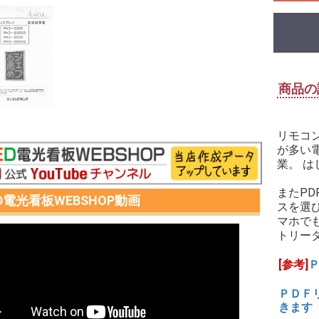
商品の
リモコ
が多い
業。 
またP
ED電光看板WEBSHOP動画
スを選
マホで
トリー
[参考]
ＰＤＦ
きます