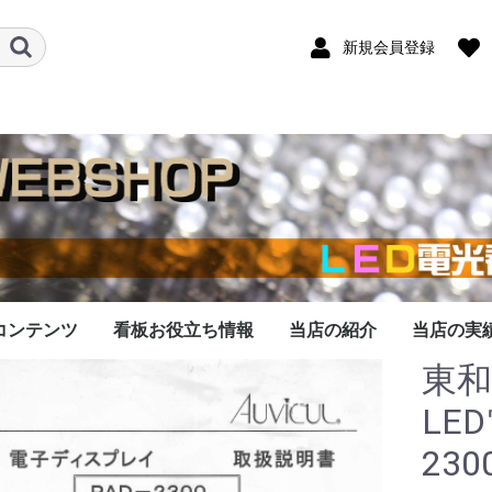
新規会員登録
コンテンツ
看板お役立ち情報
当店の紹介
当店の実
東
看板データ作成
データ作成料金
作成依頼の流れ
作成対応機種
なったLED看板
看板の修理します
シリーズのメモリ
での依頼承ります
LED看板は優秀な広告
LED看板の基礎知識
開業・起業にLED看板
LED看板をオークショ
LED看板の選び方のコ
LED看板の大きさ比較
LEDの色の比較
看板の１文字の大き
看板の表示文字数と
LED看板の設置する場
看板を壁に取付する注
LED看板で表示する内
します
交換
媒体です
を導入しよう
ンで購入する際の注意
ツ
さ？
は？
所はどこがいい？
意点
容を考えるコツ
LED
230