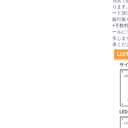
当店で
ります
ード決
銀行振
※手数
ールに
生じま
承くだ
LE
サイ
LE