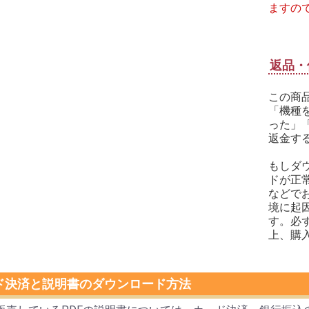
ますの
返品・
この商
「機種
った」
返金す
もしダ
ドが正
などで
境に起
す。必
上、購
ド決済と説明書のダウンロード方法