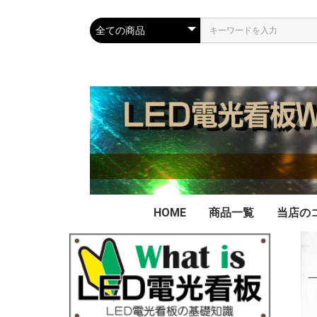
HOME
商品一覧
当店の
当店の
看板の
データ
データ
不要に
LED
PAD
FAX
実績
を買取
ー電池