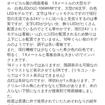
オービカル製の両面看板 1.9メートルの大型モデ
ル 白色LEDのLC-106WHWです。大型の6文字、白色
LEDモデルです。文字は16ドットモデルですので現行
型の主流である24ドットに比べると見劣りするのは事
実ですが、文字LEDが少ない分、飾りLEDがたくさん
配置されているのでとても華やかです。現行24ドット
モデルは看板いっぱいにLEDが配置されるため飾りは
上下にしか配置できていません。10年ぐらい前のモデ
ルのようですが、調子は良い看板です。
また、現行機種では少なくなった希少色の白色です。
明るく、1.9メートルと看板自体も大きいのでインパ
クト大です。
16ドットモデルではありますが、階調表示も可能なの
でイラストなど表示させてもOKです。(リモコン・か
らではイラスト表示はできません)
点灯は良好なのですが、球切れが1ヵ所あります。ア
クリルパネル角にわずかなヒビ割れがあります。水の
入らない下部になりますが接着剤で簡易補修しまし
た。
程度は普通に外で使用されていたためそれなりの経年