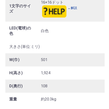
16×16ドット
1文字のサイ
←解説
ズ
LED(電球)の
白色
色
大きさ(単位:ミリ)
W(巾)
501
H(高さ)
1,924
D(奥行)
108
重量
約20.3kg