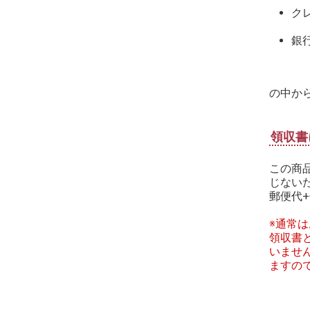
ク
銀
の中か
領収書
この商
じない
郵便代+
※通常
領収書
いませ
ますの