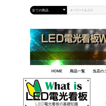
HOME
商品一覧
当店の
当店の
看板の
データ
データ
不要に
LED
PAD
FAX
実績
を買取
ー電池