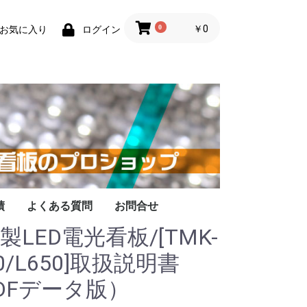
0
￥0
お気に入り
ログイン
績
よくある質問
お問合せ
製LED電光看板/[TMK-
50/L650]取扱説明書
DFデータ版）