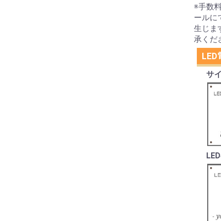
※手数
ールに
生じま
承くだ
LE
サイ
LE