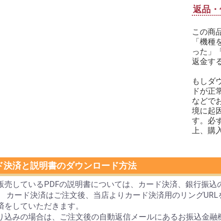
返品・
この商
「機種
った」
返金す
もしダ
ドが正
などで
境に起
す。必
上、購
ド決済と説明書のダウンロード方法
販売しているPDFの説明書については、カード決済、銀行振込
。 カード決済はご注文後、当店よりカード決済用のリングUR
済をしていただきます。
り込みの場合は、ご注文後の自動返信メールにあるお振込金融