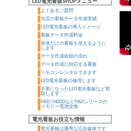
LED電光看板SHOPメニュー
よくあるご質問
当店の看板データ作成実績
LED電光看板の導入イメージ
看板データ作成料金
本体だけの看板を使えるように
します
データ作成依頼の流れ
データ作成に対応する看板
リモコンレンタルできます
LED電光看板の修理します
不要になったLED電光看板など買
取します
PAD-1400DなどPADシリーズの
メモリー電池交換
電光看板お役立ち情報
電光看板は優秀な広告媒体です