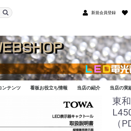
新規会員登録
コンテンツ
看板お役立ち情報
当店の紹介
当店の実
東和
看板データ作成
データ作成料金
作成依頼の流れ
作成対応機種
なったLED看板
看板の修理します
シリーズのメモリ
での依頼承ります
LED看板は優秀な広告
LED看板の基礎知識
開業・起業にLED看板
LED看板をオークショ
LED看板の選び方のコ
LED看板の大きさ比較
LEDの色の比較
看板の１文字の大き
看板の表示文字数と
LED看板の設置する場
看板を壁に取付する注
LED看板で表示する内
します
交換
媒体です
を導入しよう
ンで購入する際の注意
ツ
さ？
は？
所はどこがいい？
意点
容を考えるコツ
L4
（P