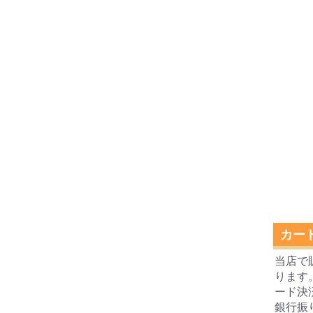
カー
当店で
ります
ード決
銀行振