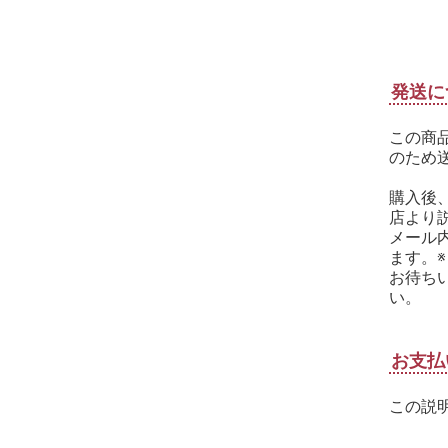
発送に
この商
のため
購入後
店より
メール
ます。
お待ち
い。
お支払
この説