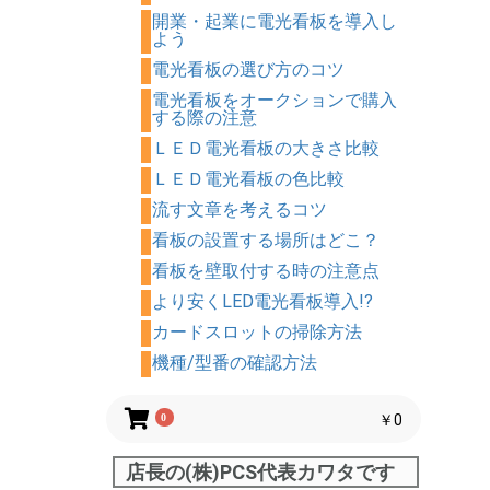
開業・起業に電光看板を導入し
よう
電光看板の選び方のコツ
電光看板をオークションで購入
する際の注意
ＬＥＤ電光看板の大きさ比較
ＬＥＤ電光看板の色比較
流す文章を考えるコツ
看板の設置する場所はどこ？
看板を壁取付する時の注意点
より安くLED電光看板導入!?
カードスロットの掃除方法
機種/型番の確認方法
0
￥0
店長の(株)PCS代表カワタです