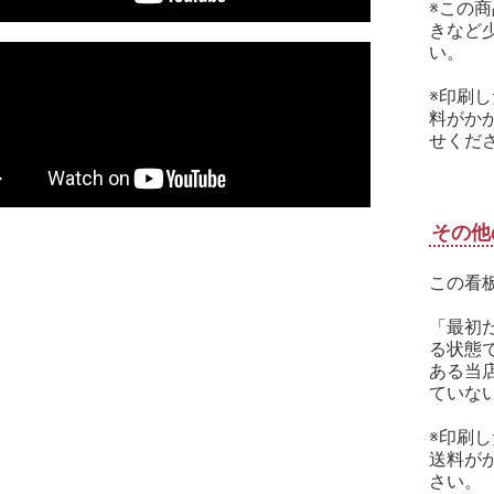
※この
きなど
い。
※印刷
料がか
せくださ
その他
この看
「最初
る状態
ある当
ていな
※印刷
送料が
さい。