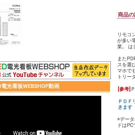
商品の
リモコ
が多い
業。 
またP
スを選
マホで
トリー
ED電光看板WEBSHOP動画
[参考]
ＰＤＦ
きます
※デー
ドはP