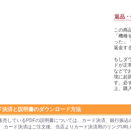
返品・
この商
「機種
った」
返金す
もしダ
ドが正
などで
境に起
す。必
上、購
ド決済と説明書のダウンロード方法
販売しているPDFの説明書については、カード決済、銀行振込
。 カード決済はご注文後、当店よりカード決済用のリングUR