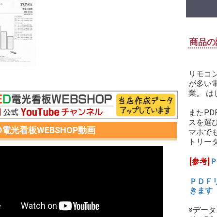
商品の
リモコ
が多い
業。 
またP
スを選
ED電光看板WEBSHOP動画
マホで
トリー
[参考]
ＰＤＦ
きます
※デー