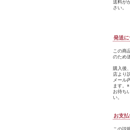
送料が
さい。
発送に
この商
のため
購入後
店より
メール
ます。
お待ち
い。
お支払
この説