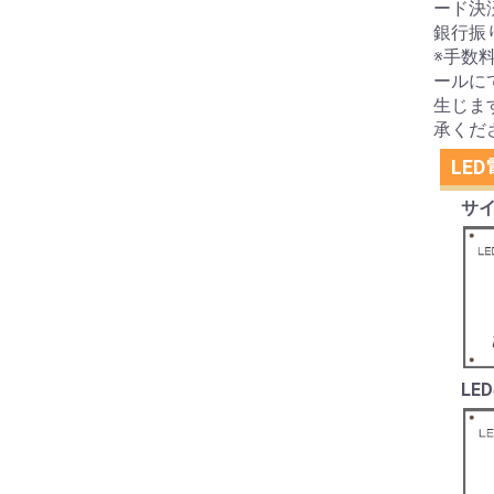
ード決
銀行振
※手数
ールに
生じま
承くだ
LE
サイ
LE