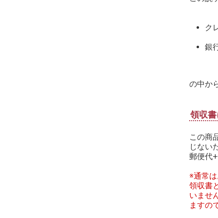
ク
銀
の中か
領収書
この商
じない
郵便代+
※通常
領収書
いませ
ますの