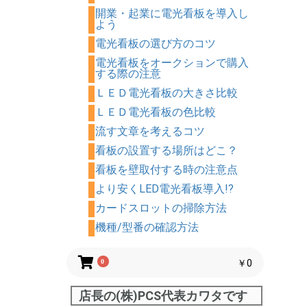
開業・起業に電光看板を導入し
よう
電光看板の選び方のコツ
電光看板をオークションで購入
する際の注意
ＬＥＤ電光看板の大きさ比較
ＬＥＤ電光看板の色比較
流す文章を考えるコツ
看板の設置する場所はどこ？
看板を壁取付する時の注意点
より安くLED電光看板導入!?
カードスロットの掃除方法
機種/型番の確認方法
0
￥0
店長の(株)PCS代表カワタです