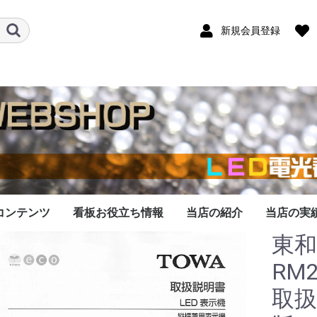
新規会員登録
コンテンツ
看板お役立ち情報
当店の紹介
当店の実
東和
看板データ作成
データ作成料金
作成依頼の流れ
作成対応機種
なったLED看板
看板の修理します
シリーズのメモリ
での依頼承ります
LED看板は優秀な広告
LED看板の基礎知識
開業・起業にLED看板
LED看板をオークショ
LED看板の選び方のコ
LED看板の大きさ比較
LEDの色の比較
看板の１文字の大き
看板の表示文字数と
LED看板の設置する場
看板を壁に取付する注
LED看板で表示する内
します
交換
媒体です
を導入しよう
ンで購入する際の注意
ツ
さ？
は？
所はどこがいい？
意点
容を考えるコツ
RM2
取扱