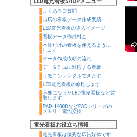
LED電光看板SHOPメニュー
よくあるご質問
当店の看板データ作成実績
LED電光看板の導入イメージ
看板データ作成料金
本体だけの看板を使えるように
します
データ作成依頼の流れ
データ作成に対応する看板
リモコンレンタルできます
LED電光看板の修理します
不要になったLED電光看板など買
取します
PAD-1400DなどPADシリーズの
メモリー電池交換
電光看板お役立ち情報
電光看板は優秀な広告媒体です