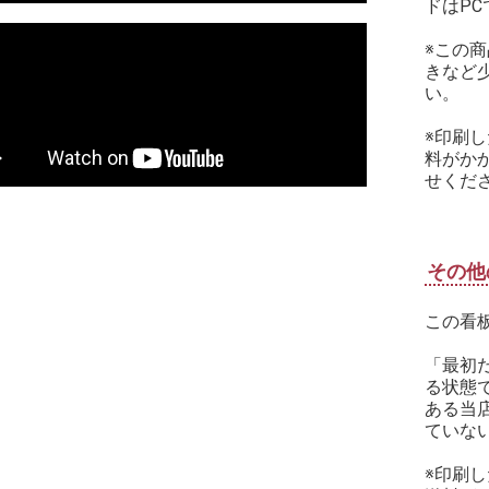
ドはP
※この
きなど
い。
※印刷
料がか
せくださ
その他
この看
「最初
る状態
ある当
ていな
※印刷