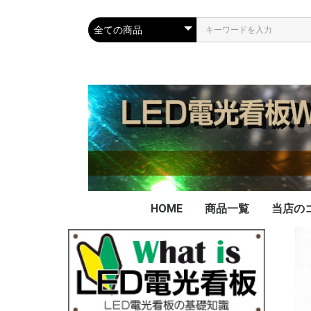
HOME
商品一覧
当店の
当店の
看板の
データ
データ
不要に
LED
PAD
FAX
実績
を買取
ー電池