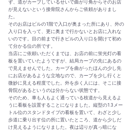
ず、道がカーブしているせいで曲がり角からそのお店
が見えないという接骨院さんからご依頼がありまし
た。
そのお店はビルの1階で入口が奥まった所にあり、外の
入り口を入って、更に奥まで行かないとお店に入れな
いのです。目の前まで行きビルの入り口を開けて初め
て分かる位の所です。
当店にご依頼いただくまでは、お店の前に蛍光灯の看
板を置いていたようですが、結局カーブの先にあるの
で見えませんでした。カーブを曲がったほんの少し先
にお店があるような立地なので、カーブを少し行くと
微妙に見える程度でした。外を歩く人には、そこに接
骨院があるというのは分からない状態です。
そのため、車も人もよく通っている枝道から見えるよ
うに看板を設置することになりました。縦型の1.3メー
トル位のスタンドタイプの看板を置いて、わざと少し
歩道に乗り出す位の所に置いたところ、道から少しだ
け見えるようになりました。夜は辺りが真っ暗にな