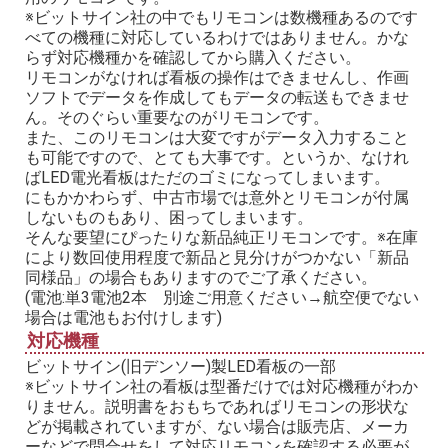
※ビットサイン社の中でもリモコンは数機種あるのです
べての機種に対応しているわけではありません。かな
らず対応機種かを確認してから購入ください。
リモコンがなければ看板の操作はできませんし、作画
ソフトでデータを作成してもデータの転送もできませ
ん。そのぐらい重要なのがリモコンです。
また、このリモコンは大変ですがデータ入力すること
も可能ですので、とても大事です。というか、なけれ
ばLED電光看板はただのゴミになってしまいます。
にもかかわらず、中古市場では意外とリモコンが付属
しないものもあり、困ってしまいます。
そんな要望にぴったりな新品純正リモコンです。※在庫
により数回使用程度で新品と見分けがつかない「新品
同様品」の場合もありますのでご了承ください。
(電池:単3電池2本 別途ご用意ください→航空便でない
場合は電池もお付けします)
対応機種
ビットサイン(旧デンソー)製LED看板の一部
※ビットサイン社の看板は型番だけでは対応機種がわか
りません。説明書をおもちであればリモコンの形状な
どが掲載されていますが、ない場合は販売店、メーカ
ーなどで問合せをして対応リモコンを確認する必要が