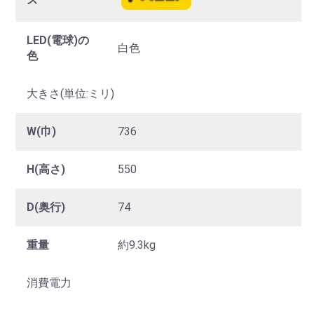
LED(電球)の
白色
色
大きさ(単位:ミリ)
W(巾)
736
H(高さ)
550
D(奥行)
74
重量
約9.3kg
消費電力