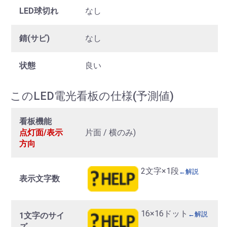
LED球切れ
なし
錆(サビ)
なし
状態
良い
このLED電光看板の仕様(予測値)
看板機能
点灯面/表示
片面 / 横のみ)
方向
2文字×1段
←解説
表示文字数
16×16ドット
←解説
1文字のサイ
ズ