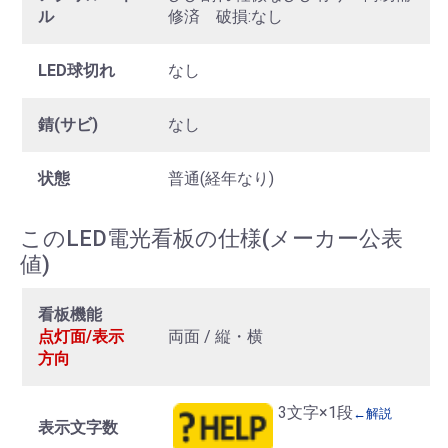
ル
修済 破損:なし
LED球切れ
なし
錆(サビ)
なし
状態
普通(経年なり)
このLED電光看板の仕様(メーカー公表
値)
看板機能
点灯面/表示
両面 / 縦・横
方向
3文字×1段
←解説
表示文字数