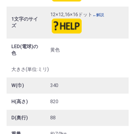
12×12,16×16ドット
←解説
1文字のサイ
ズ
LED(電球)の
黄色
色
大きさ(単位:ミリ)
W(巾)
340
H(高さ)
820
D(奥行)
88
重量
約7.0kg