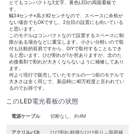
とてもコンパクトな3文字、黄色LEDの両面看板で
す。
幅34センチ×高さ82センチなので、スペースに余裕が
ない場合でもOKですし、2台目の設置にも向いている
と思います。
このモデルはコンパクトなので設置するスペースに制
限がある場合などに重宝します。小さい分軽いので取
付も比較的容易ですから、DIYで取付することもでき
ると思います。ひび割れが1か所ありますが、念のた
め接着剤で割れが大きくならないように補修してあり
ます。
何より現行で販売していたモデルの一つ前のモデルで
大きさは全く同じで、新品時に40万程度と言われてい
るのでお得です。
このLED電光看板の状態
電源ケーブル
切断なし、約4M
アクリルパネ
ひび割れ:軽微なひび有り→簡易補