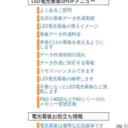
LED電光看板SHOPメニュー
よくあるご質問
当店の看板データ作成実績
LED電光看板の導入イメージ
看板データ作成料金
本体だけの看板を使えるように
します
データ作成依頼の流れ
データ作成に対応する看板
リモコンレンタルできます
LED電光看板の修理します
不要になったLED電光看板など買
取します
PAD-1400DなどPADシリーズの
メモリー電池交換
電光看板お役立ち情報
電光看板は優秀な広告媒体です
商