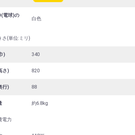
D(電球)の
白色
さ(単位:ミリ)
巾)
340
高さ)
820
奥行)
88
量
約6.8kg
費電力