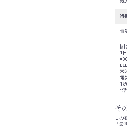
最
待
電
[計
1日
×3
LE
常
電
1k
で
そ
この
「最