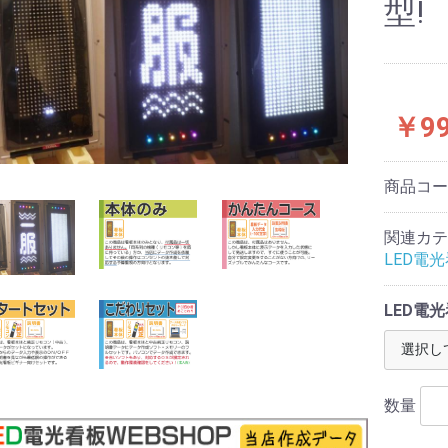
型!
￥99
商品コ
関連カテ
LED電
LED電
数量