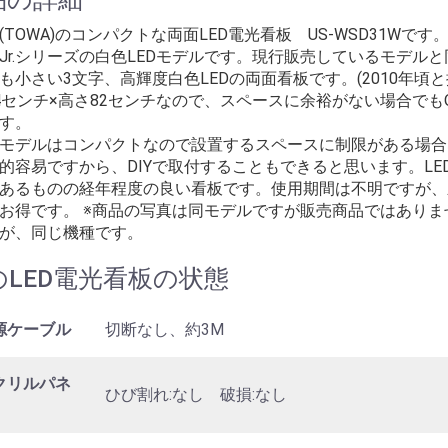
(TOWA)のコンパクトな両面LED電光看板 US-WSD31Wです。「
Jr.シリーズの白色LEDモデルです。現行販売しているモデル
も小さい3文字、高輝度白色LEDの両面看板です。(2010年頃と
4センチ×高さ82センチなので、スペースに余裕がない場合でも
す。
モデルはコンパクトなので設置するスペースに制限がある場合
的容易ですから、DIYで取付することもできると思います。L
あるものの経年程度の良い看板です。使用期間は不明ですが、新
お得です。 ※商品の写真は同モデルですが販売商品ではありませ
が、同じ機種です。
のLED電光看板の状態
源ケーブル
切断なし、約3M
クリルパネ
ひび割れ:なし 破損:なし