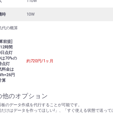
大
110W
機時
10W
気代の概算
算前提]
12時間
0日点灯
Dは70%の
約720円/1ヶ月
時点灯
気料金は
Wh=26円
計算
の他のオプション
看板のデータ作成を代行することが可能です。
初だけはデータを作ってほしい!」、「すぐ使える状態で送って