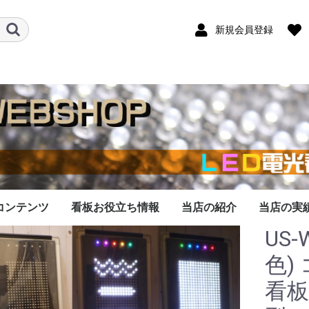
新規会員登録
コンテンツ
看板お役立ち情報
当店の紹介
当店の実
US
看板データ作成
データ作成料金
作成依頼の流れ
作成対応機種
なったLED看板
看板の修理します
シリーズのメモリ
での依頼承ります
LED看板は優秀な広告
LED看板の基礎知識
開業・起業にLED看板
LED看板をオークショ
LED看板の選び方のコ
LED看板の大きさ比較
LEDの色の比較
看板の１文字の大き
看板の表示文字数と
LED看板の設置する場
看板を壁に取付する注
LED看板で表示する内
します
交換
媒体です
を導入しよう
ンで購入する際の注意
ツ
さ？
は？
所はどこがいい？
意点
容を考えるコツ
色)
看