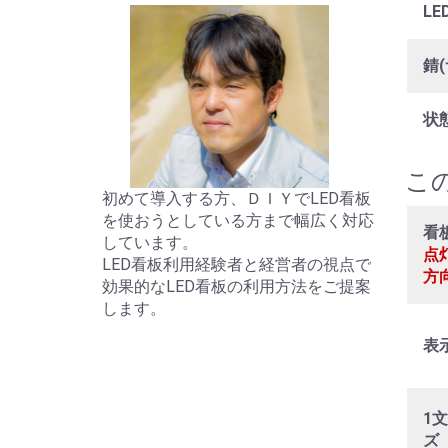
L
錆(
状
こ
初めて導入する方、ＤＩＹでLED看板
を使おうとしている方まで幅広く対応
看
しています。
点
LED看板利用経験者と経営者の視点で
方
効果的なLED看板の利用方法をご提案
します。
表
1
ズ