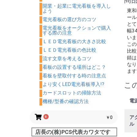
開業・起業に電光看板を導入し
東和
よう
ール
電光看板の選び方のコツ
とて
電光看板をオークションで購入
幅3
する際の注意
いま
ＬＥＤ電光看板の大きさ比較
この
ＬＥＤ電光看板の色比較
比較
錆は
流す文章を考えるコツ
なり
看板の設置する場所はどこ？
ます
看板を壁取付する時の注意点
こ
より安くLED電光看板導入!?
カードスロットの掃除方法
電
機種/型番の確認方法
ア
0
￥0
ル
店長の(株)PCS代表カワタです