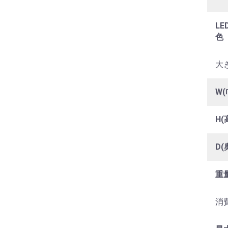
LE
色
大き
W(
H(
D(
重
消