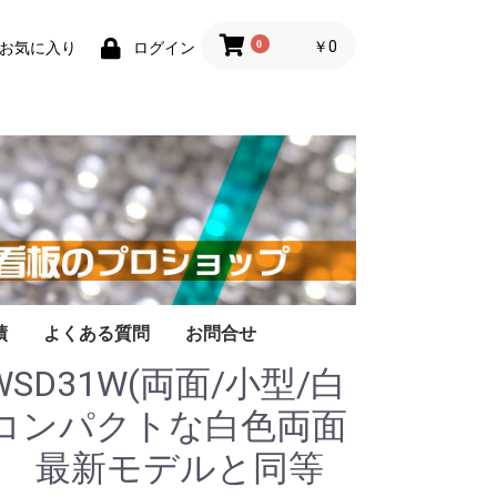
0
￥0
お気に入り
ログイン
績
よくある質問
お問合せ
-WSD31W(両面/小型/白
 コンパクトな白色両面
板 最新モデルと同等