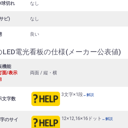
ED球切れ
なし
サビ)
なし
態
良い
のLED電光看板の仕様(メーカー公表値)
板機能
灯面/表示
両面 / 縦・横
向
3文字×1段
←解説
示文字数
12×12,16×16ドット
←解説
文字のサイ