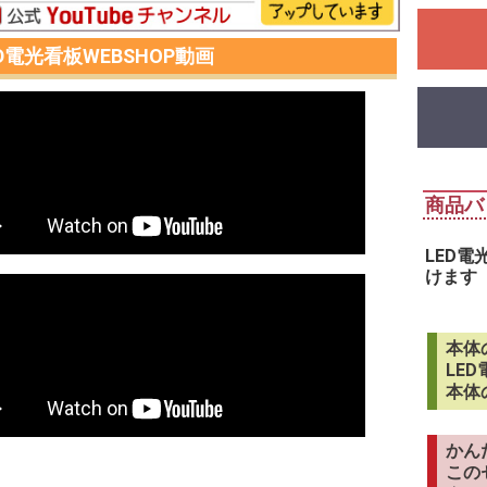
ED電光看板WEBSHOP動画
商品バ
LED
けます
本体
LE
本体
かん
この