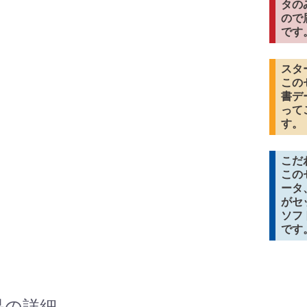
タの
ので
です
スタ
この
書デ
って
す。
こだ
この
ータ
がセ
ソフ
です
品の詳細