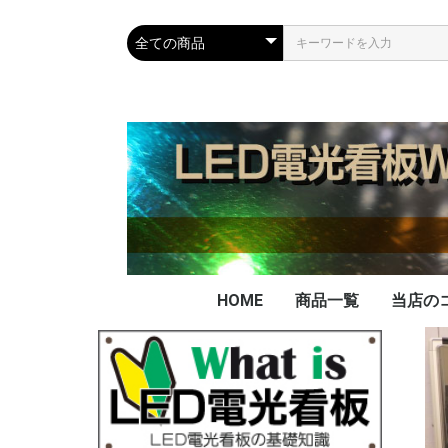
HOME
商品一覧
当店の
当店の
看板の
データ
データ
不要に
LED
PAD
FAX
実績
を買取
ー電池