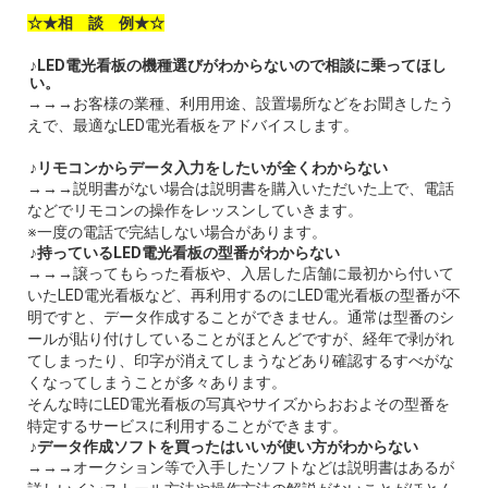
☆★相 談 例★☆
♪LED電光看板の機種選びがわからないので相談に乗ってほし
い。
→→→お客様の業種、利用用途、設置場所などをお聞きしたう
えで、最適なLED電光看板をアドバイスします。
♪リモコンからデータ入力をしたいが全くわからない
→→→説明書がない場合は説明書を購入いただいた上で、電話
などでリモコンの操作をレッスンしていきます。
※一度の電話で完結しない場合があります。
♪持っているLED電光看板の型番がわからない
→→→譲ってもらった看板や、入居した店舗に最初から付いて
いたLED電光看板など、再利用するのにLED電光看板の型番が不
明ですと、データ作成することができません。通常は型番のシ
ールが貼り付けしていることがほとんどですが、経年で剥がれ
てしまったり、印字が消えてしまうなどあり確認するすべがな
くなってしまうことが多々あります。
そんな時にLED電光看板の写真やサイズからおおよその型番を
特定するサービスに利用することができます。
♪データ作成ソフトを買ったはいいが使い方がわからない
→→→オークション等で入手したソフトなどは説明書はあるが