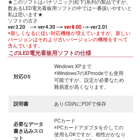
★このソフトはパナソニック(松下)系列の製品ですが、
数あるLED電光看板用ソフトの中では一番扱いやすいと
私は思います★
ソフトの古さ
ver3.20 --> ver4.30 -->
ver8.00
--> ver2.01
※新しくなるに従い対応機種が増えていますが、新しい
バージョンはそれより古いバージョンの機種をすべて
含んでいます。
このLED電光看板用ソフトの仕様
Windows XPまで
※Windows7のXPmodeでも使用
対応OS
可能ですが、設定が必要なため
難易度が高くなります。
説明書
あり:CD内にPDFで保存
PCカード
必要なデータ
※PCカードアダプタを介しての
書き込みスロ
使用もOKですが、相性がかなり
ット